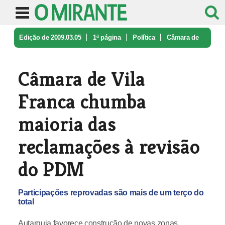
Edição de 2009.03.05
1ª página
Política
Câmara de
Vila Franca chumba maiori ...
Câmara de Vila
Franca chumba
maioria das
reclamações à revisão
do PDM
Participações reprovadas são mais de um terço do
total
Autarquia favorece construção de novas zonas