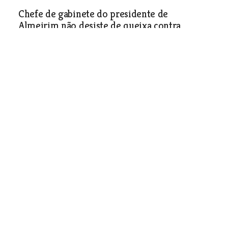
Chefe de gabinete do presidente de
Almeirim não desiste de queixa contra
autarcas
Política
| 04-03-2009
Assembleia Municipal de
Almeirim aprova moção de
censura contra deputado
A guerra a bancada do PS na
Assembleia Municipal de Almeirim e o
seu eleito Armindo Bento, a quem foi
retirada a confiança política, já chegou
ao ponto de usar expedientes que não
estão consagrados na lei.
Política
| 04-03-2009