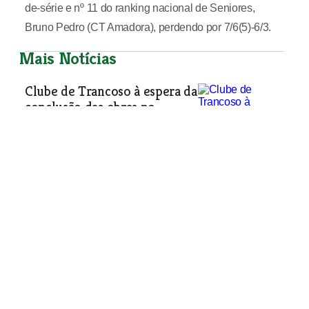
de-série e nº 11 do ranking nacional de Seniores,
Bruno Pedro (CT Amadora), perdendo por 7/6(5)-6/3.
Mais Notícias
Clube de Trancoso à espera da
conclusão das obras no
pavilhão desportivo
O Clube Recreativo e Desportivo de
Trancoso está a sofrer uma morte
lenta. O lamento chegou no dia em
que a colectividade assinalou o seu 33º
aniversário. Os dirigentes da
colectividade temem o decréscimo de
sócios e lamentam a falta do pavilhão
desportivo.
Desporto
| 02-04-2009