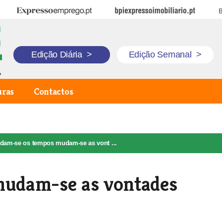
Expresso Emprego
BPI Expresso Imobiliário
B
Edição Diária
>
Edição Semanal
>
uras
Contactos
dam-se os tempos mudam-se as vont ...
udam-se as vontades