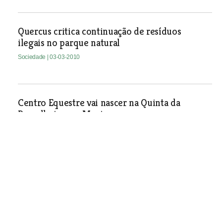
Quercus critica continuação de resíduos
ilegais no parque natural
Sociedade
| 03-03-2010
Centro Equestre vai nascer na Quinta da
Ramalheira em Manique
Sociedade
| 03-03-2010
Encontro anual dos Trabalhadores
Aduaneiros
Sociedade
| 03-03-2010