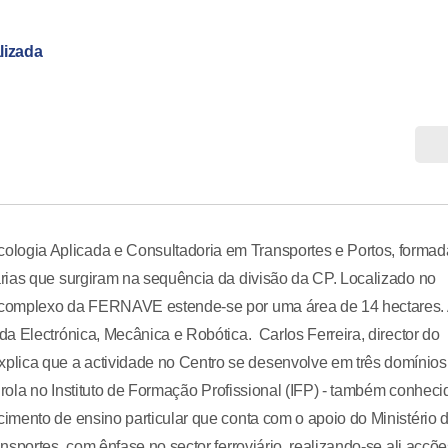
lizada
ogia Aplicada e Consultadoria em Transportes e Portos, formad
rias que surgiram na sequência da divisão da CP. Localizado no
 complexo da FERNAVE estende-se por uma área de 14 hectares. 
a Electrónica, Mecânica e Robótica. Carlos Ferreira, director do
ica que a actividade no Centro se desenvolve em três domínios
nrola no Instituto de Formação Profissional (IFP) - também conheci
imento de ensino particular que conta com o apoio do Ministério 
sportes, com ênfase no sector ferroviário, realizando-se ali acçõe