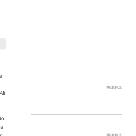
a
Ali
do
da
s