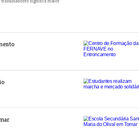
trabalhadores significa maior
mento
io
omar