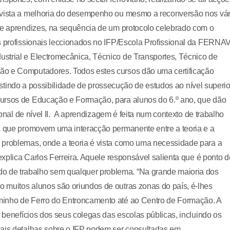
m vista a melhoria do desempenho ou mesmo a reconversão nos vár
 de aprendizes, na sequência de um protocolo celebrado com o
s profissionais leccionados no IFP/Escola Profissional da FERNA
strial e Electromecânica, Técnico de Transportes, Técnico de
ão e Computadores. Todos estes cursos dão uma certificação
existindo a possibilidade de prossecução de estudos ao nível superio
Cursos de Educação e Formação, para alunos do 6.º ano, que dão
ional de nível II. A aprendizagem é feita num contexto de trabalho
as que promovem uma interacção permanente entre a teoria e a
 problemas, onde a teoria é vista como uma necessidade para a
 explica Carlos Ferreira. Aquele responsável salienta que é ponto d
 de trabalho sem qualquer problema. “Na grande maioria dos
 muitos alunos são oriundos de outras zonas do país, é-lhes
minho de Ferro do Entroncamento até ao Centro de Formação. A
s benefícios dos seus colegas das escolas públicas, incluindo os
mais detalhas sobre o IFP podem ser consultadas em