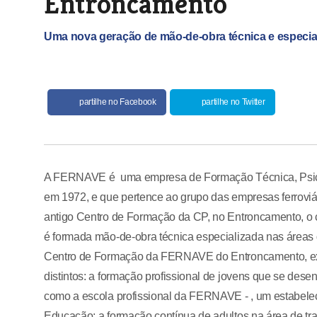
Entroncamento
Uma nova geração de mão-de-obra técnica e especia
partilhe no Facebook
partilhe no Twitter
A FERNAVE é uma empresa de Formação Técnica, Psicol
em 1972, e que pertence ao grupo das empresas ferroviá
antigo Centro de Formação da CP, no Entroncamento, o
é formada mão-de-obra técnica especializada nas áreas d
Centro de Formação da FERNAVE do Entroncamento, expl
distintos: a formação profissional de jovens que se dese
como a escola profissional da FERNAVE - , um estabelec
Educação; a formação contínua de adultos na área de tran