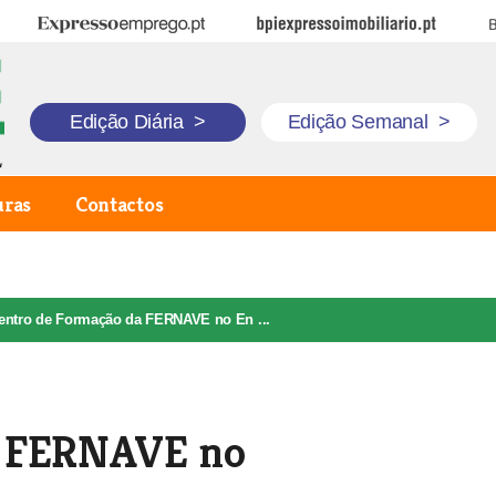
Expresso Emprego
BPI Expresso Imobiliário
B
Edição Diária
>
Edição Semanal
>
uras
Contactos
entro de Formação da FERNAVE no En ...
a FERNAVE no