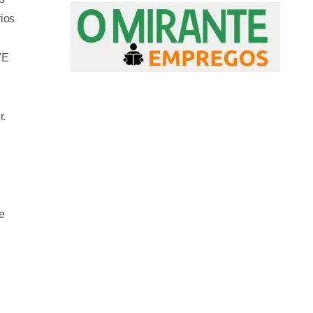
ios
VE
r.
e