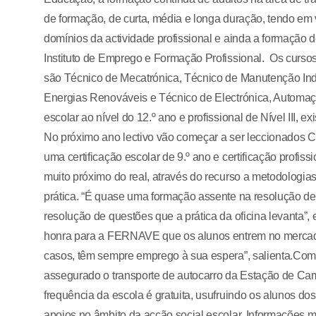
de formação, de curta, média e longa duração, tendo e
domínios da actividade profissional e ainda a formação
Instituto de Emprego e Formação Profissional. Os curso
são Técnico de Mecatrónica, Técnico de Manutenção Indu
Energias Renováveis e Técnico de Electrónica, Automaç
escolar ao nível do 12.º ano e profissional de Nível III, 
No próximo ano lectivo vão começar a ser leccionados 
uma certificação escolar de 9.º ano e certificação profiss
muito próximo do real, através do recurso a metodologi
prática. “É quase uma formação assente na resolução de
resolução de questões que a prática da oficina levanta”,
honra para a FERNAVE que os alunos entrem no mercado
casos, têm sempre emprego à sua espera”, salienta.Como
assegurado o transporte de autocarro da Estação de Ca
frequência da escola é gratuita, usufruindo os alunos do
apoios no âmbito da acção social escolar. Informações 