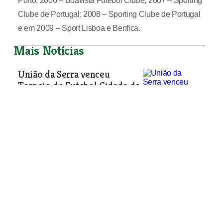
Porto; 2006 – Boavista Futebol Clube; 2007 – Sporting
Clube de Portugal; 2008 – Sporting Clube de Portugal
e em 2009 – Sport Lisboa e Benfica.
Mais Notícias
União da Serra venceu
Torneio de Futebol Cidade de
Torres Novas
O União Desportiva da Serra venceu o
Torneio Cidade de Torres Novas,
relegando a Associação Desportiva do
Carregado para a segunda posição. Os
“serranos” venceram 2-0 no jogo da
final. No apuramento do terceiro e
quarto classificados, o Clube Atlético
Riachense venceu 3-1 o Clube
Desportivo de Torres Novas,
organizador do torneio.
Desporto
| 18-08-2010