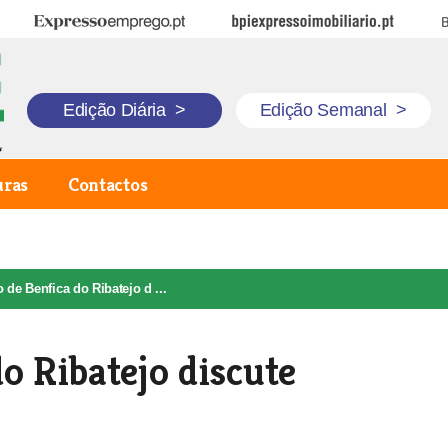
Expresso Emprego
BPI Expresso Imobiliário
B
Edição Diária
>
Edição Semanal
>
uras
Contactos
 de Benfica do Ribatejo d ...
o Ribatejo discute