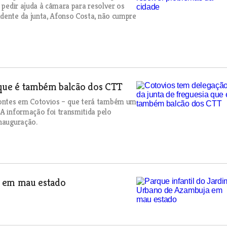
a pedir ajuda à câmara para resolver os
idente da junta, Afonso Costa, não cumpre
 que é também balcão dos CTT
Montes em Cotovios – que terá também um
 A informação foi transmitida pelo
inauguração.
a em mau estado