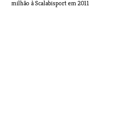
milhão à Scalabisport em 2011
Sociedade
| 03-11-2010
“Caminhos com história” em
Ferreira do Zêzere terminam
em Águas Belas
Sociedade
| 03-11-2010
Presidente da Nersant diz que
o Cartaxo tem feito pouco
pelo desenvolvimento
empresarial
O presidente da Câmara do Cartaxo
convidou o líder dos empresários da
região para a inauguração da Expo-