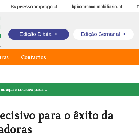
Expresso Emprego
BPI Expresso Imobiliário
B
Edição Diária
>
Edição Semanal
>
uras
Contactos
equipa é decisivo para ...
cisivo para o êxito da
adoras