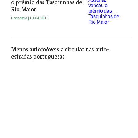
o prémio das Tasquinhas de
Rio Maior
Economia
| 13-04-2011
Menos automóveis a circular nas auto-
estradas portuguesas
Economia
| 13-04-2011
Câmara do Cartaxo adjudica infra-
estruturação da Área de Localização
Empresarial do Falcão
Economia
| 13-04-2011