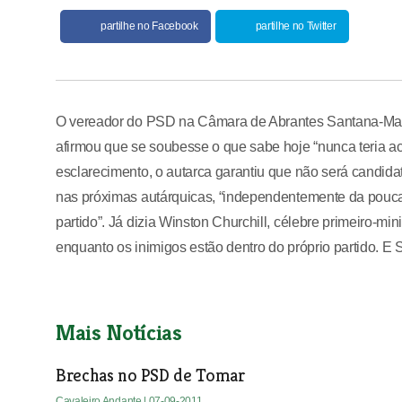
partilhe no Facebook
partilhe no Twitter
O vereador do PSD na Câmara de Abrantes Santana-Maia
afirmou que se soubesse o que sabe hoje “nunca teria ac
esclarecimento, o autarca garantiu que não será candida
nas próximas autárquicas, “independentemente da pouca
partido”. Já dizia Winston Churchill, célebre primeiro-mini
enquanto os inimigos estão dentro do próprio partido. E 
Mais Notícias
Brechas no PSD de Tomar
Cavaleiro Andante
| 07-09-2011