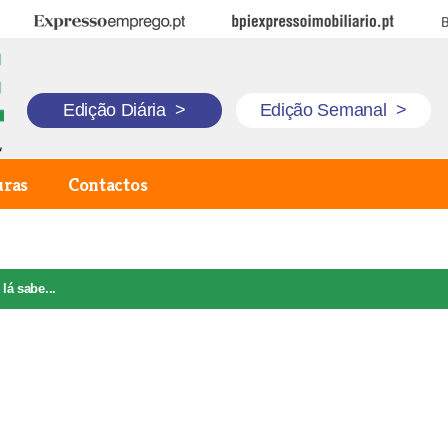
Expresso Emprego
BPI Expresso Imobiliário
B
Edição Diária
>
Edição Semanal
>
uras
Contactos
 lá sabe...