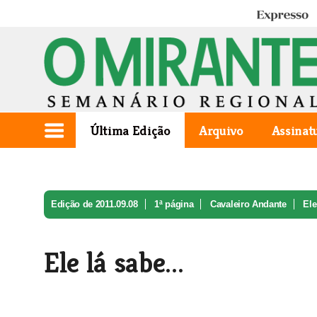
Expresso
Última Edição
Arquivo
Assinat
Edição de 2011.09.08
1ª página
Cavaleiro Andante
Ele
Ele lá sabe...