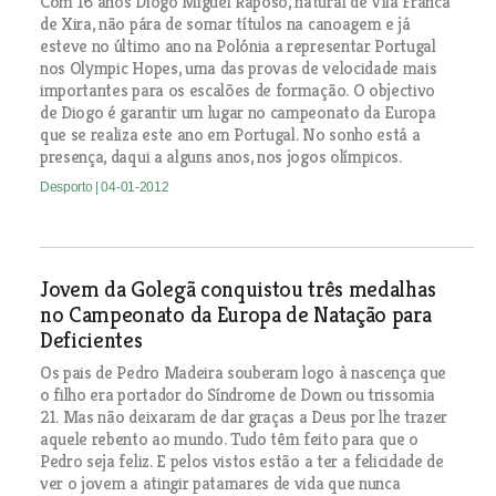
Com 16 anos Diogo Miguel Raposo, natural de Vila Franca
de Xira, não pára de somar títulos na canoagem e já
esteve no último ano na Polónia a representar Portugal
nos Olympic Hopes, uma das provas de velocidade mais
importantes para os escalões de formação. O objectivo
de Diogo é garantir um lugar no campeonato da Europa
que se realiza este ano em Portugal. No sonho está a
presença, daqui a alguns anos, nos jogos olímpicos.
Desporto
| 04-01-2012
Jovem da Golegã conquistou três medalhas
no Campeonato da Europa de Natação para
Deficientes
Os pais de Pedro Madeira souberam logo à nascença que
o filho era portador do Síndrome de Down ou trissomia
21. Mas não deixaram de dar graças a Deus por lhe trazer
aquele rebento ao mundo. Tudo têm feito para que o
Pedro seja feliz. E pelos vistos estão a ter a felicidade de
ver o jovem a atingir patamares de vida que nunca