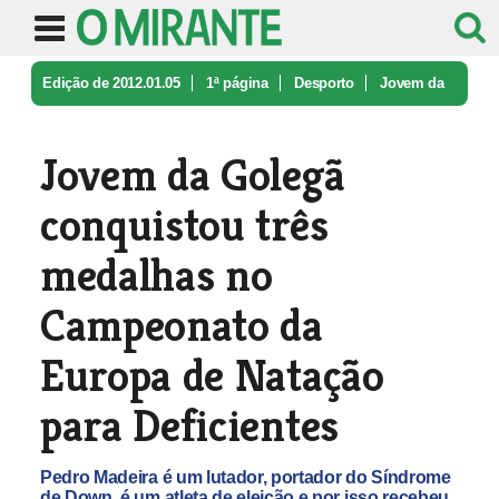
Edição de 2012.01.05
1ª página
Desporto
Jovem da
Golegã conquistou três med ...
Jovem da Golegã
conquistou três
medalhas no
Campeonato da
Europa de Natação
para Deficientes
Pedro Madeira é um lutador, portador do Síndrome
de Down, é um atleta de eleição e por isso recebeu