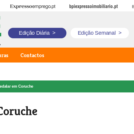
Expresso Emprego
BPI Expresso Imobiliário
B
Edição Diária
>
Edição Semanal
>
uras
Contactos
pedalar em Coruche
 Coruche