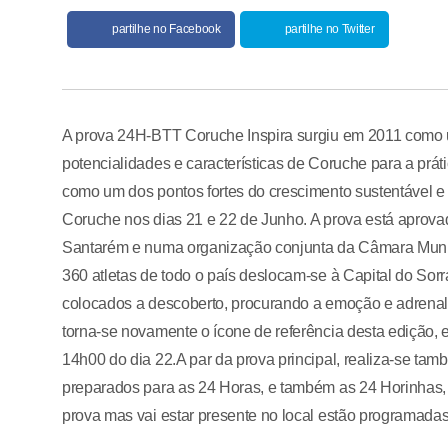
partilhe no Facebook
partilhe no Twitter
A prova 24H-BTT Coruche Inspira surgiu em 2011 como 
potencialidades e características de Coruche para a prá
como um dos pontos fortes do crescimento sustentável e d
Coruche nos dias 21 e 22 de Junho. A prova está aprovad
Santarém e numa organização conjunta da Câmara Munic
360 atletas de todo o país deslocam-se à Capital do Sorra
colocados a descoberto, procurando a emoção e adrena
torna-se novamente o ícone de referência desta edição,
14h00 do dia 22.A par da prova principal, realiza-se t
preparados para as 24 Horas, e também as 24 Horinhas, p
prova mas vai estar presente no local estão programadas 