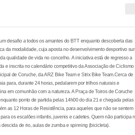
um desafio a todos os amantes do BTT enquanto descoberta das
tica da modalidade, cuja aposta no desenvolvimento desportivo su
a qualidade de vida no concelho. A iniciativa está de regresso a
a e inscrita no calendário competitivo da Associação de Ciclismo
ipal de Coruche, da ARZ Bike Team e Strix Bike Team.Cerca de
ia para, durante 24 horas, pedalarem por trilhos naturais e
lina em comunhão com a natureza. A Praça de Toiros de Coruche
 enquanto ponto de partida pelas 14h00 do dia 21 e chegada pelas
ambém as 12 Horas de Resistência, para aqueles que não se sentem
ara os escalões infantis, juvenis e cadetes. Quem não participa 
descida de rio, aulas de zumba e spinning (bicicleta).