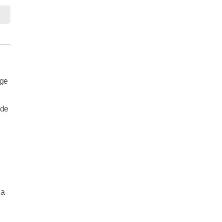
rge
 de
na