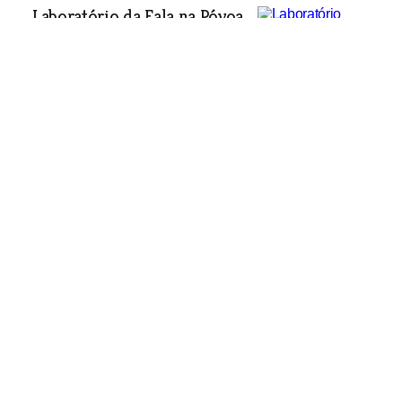
Laboratório da Fala na Póvoa
de Santa Iria com novos
projectos
Economia
| 01-10-2014
Renascer Contas comemora
primeiro aniversário
Economia
| 01-10-2014
No Dia Mundial do Turismo EVOA abriu novo
observatório
Economia
| 01-10-2014