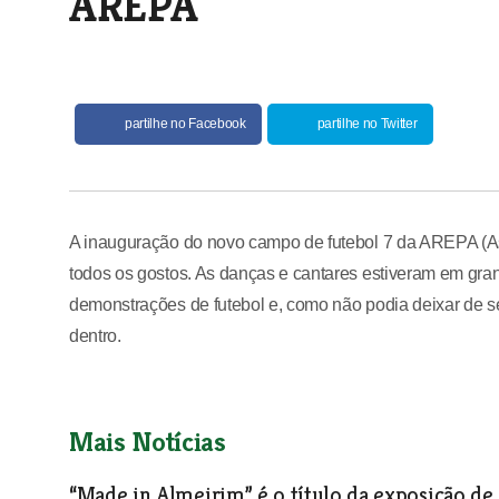
AREPA
partilhe no Facebook
partilhe no Twitter
A inauguração do novo campo de futebol 7 da AREPA (Ass
todos os gostos. As danças e cantares estiveram em gra
demonstrações de futebol e, como não podia deixar de s
dentro.
Mais Notícias
“Made in Almeirim” é o título da exposição de 