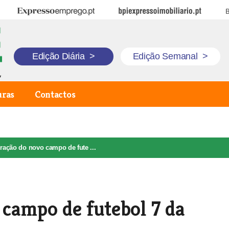
Expresso Emprego
BPI Expresso Imobiliário
B
Edição Diária
>
Edição Semanal
>
uras
Contactos
ração do novo campo de fute ...
campo de futebol 7 da