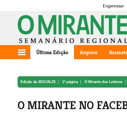
Expresso
Última Edição
Arquivo
Assinat
Edição de 2015.06.25
1ª página
O Mirante dos Leitores
O MIRANTE NO FACE