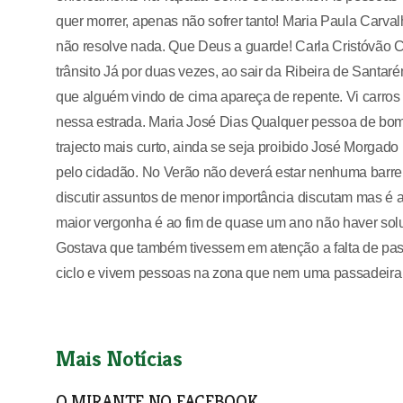
quer morrer, apenas não sofrer tanto! Maria Paula Carva
não resolve nada. Que Deus a guarde! Carla Cristóvão C
trânsito Já por duas vezes, ao sair da Ribeira de Santar
que alguém vindo de cima apareça de repente. Vi carros pa
nessa estrada. Maria José Dias Qualquer pessoa de bom 
trajecto mais curto, ainda se seja proibido José Morgad
pelo cidadão. No Verão não deverá estar nenhuma barrei
discutir assuntos de menor importância discutam mas é a f
maior vergonha é ao fim de quase um ano não haver sol
Gostava que também tivessem em atenção a falta de pas
ciclo e vivem pessoas na zona que nem uma passadeira 
Mais Notícias
O MIRANTE NO FACEBOOK