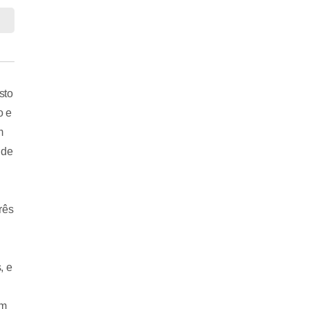
sto
o e
m
 de
rês
, e
ém