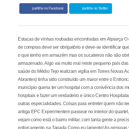
partilhe no Facebook
partilhe no Twitter
Estacas de vinhas roubadas encontradas em Alpiarça O qu
de compras deve ser obrigatório e deve-se identificar q
o que tenho em armazém mas os sucateiros não são obri
armazenado. Algo vai muito mal neste pequeno país das 
saúde do Médio Tejo realizam vigília em Torres Novas Ao 
Abrantes) tinha sido construído um maior entre o Entro
município queria ter um hospital com a conivência dos mu
hospitais e fazer um verdadeiro e único Centro Hospital
outras especialidades. Coisas para entreter quem não te
antiga EPC Experimentem passear no interior do quartel, 
vejam como está o bairro militar, com tanta gente a pre
enforcamento na Tapada Como eu lamento! As pessoas vã