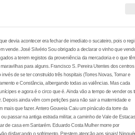
e devia acontecer era fechar de imediato o sucateiro, pois o regi
uem vende. José Silvério Sou obrigado a declarar o vinho que vend
gados a terem registos da proveniência da mercadoria e o que tê
maravilhas para alguns. Francisco S. Pereira Utentes dos centros
invés de se ter construído três hospitais (Torres Novas, Tomar e
ncamento e Constância, albergando todas as valências. Mas cada
nícipes e agora é o circo que é. Ainda vão a tempo de vender os t
ar. Depois ainda vêm com petições para não sair a maternidade e
m mais que fazer. Antero Gouveia Caiu um pináculo da torre da
ou passar na antiga estrada militar, a caminho de Vale de Estacas
cisar de casa em Santarém. Eduardo Costa Mulher morre por
o disfarçando o sofrimento. Prestem atenção aos sinais! Ningu