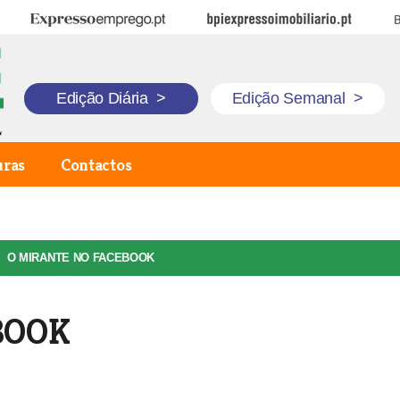
Expresso Emprego
BPI Expresso Imobiliário
B
Edição Diária
>
Edição Semanal
>
uras
Contactos
O MIRANTE NO FACEBOOK
BOOK