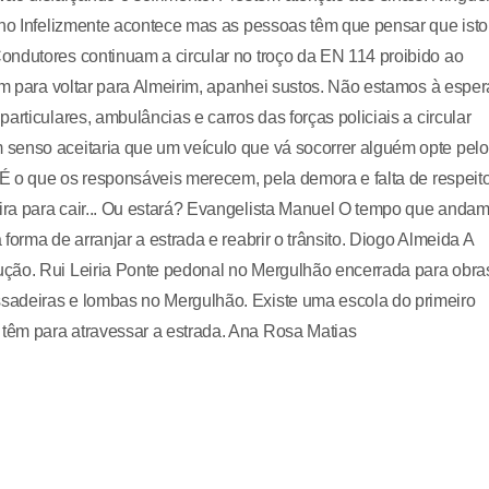
lho Infelizmente acontece mas as pessoas têm que pensar que isto
ondutores continuam a circular no troço da EN 114 proibido ao
ém para voltar para Almeirim, apanhei sustos. Não estamos à esper
rticulares, ambulâncias e carros das forças policiais a circular
senso aceitaria que um veículo que vá socorrer alguém opte pelo
o É o que os responsáveis merecem, pela demora e falta de respeit
ra para cair... Ou estará? Evangelista Manuel O tempo que andam
orma de arranjar a estrada e reabrir o trânsito. Diogo Almeida A
ução. Rui Leiria Ponte pedonal no Mergulhão encerrada para obra
sadeiras e lombas no Mergulhão. Existe uma escola do primeiro
têm para atravessar a estrada. Ana Rosa Matias