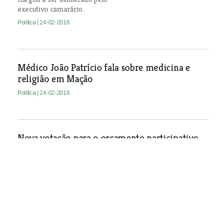
executivo camarário.
Política
| 24-02-2016
Médico João Patrício fala sobre medicina e
religião em Mação
Política
| 24-02-2016
Nova votação para o orçamento participativo
de Tomar do ano passado
Política
| 24-02-2016
Continua a guerra entre ex-