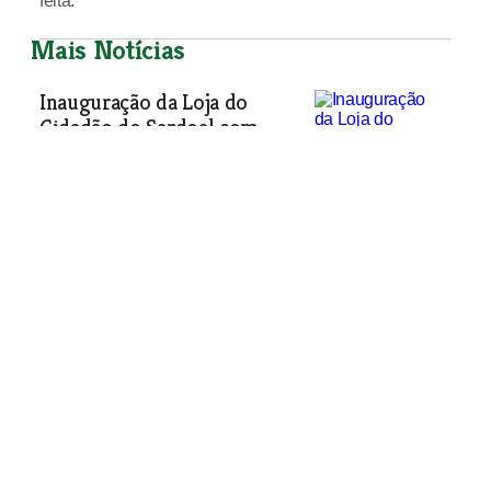
feita.
Mais Notícias
Inauguração da Loja do
Cidadão do Sardoal com
recados para Lisboa
Presidente do município, Miguel
Borges, aproveitou a presença de dois
ministros para se queixar da falta de
médicos e do custo elevado das
portagens da A23.
Política
| 24-02-2016
Tejo e encostas de Santarém
lembrados nas jornadas
parlamentares do PSD
Grupo parlamentar social-democrata