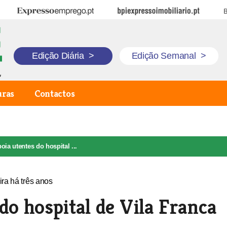
Expresso Emprego
BPI Expresso Imobiliário
B
Edição Diária
>
Edição Semanal
>
uras
Contactos
oia utentes do hospital ...
do hospital de Vila Franca