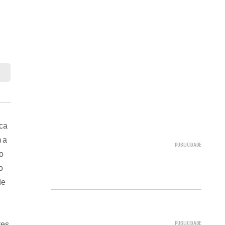
nca
m a
do
o
de
res