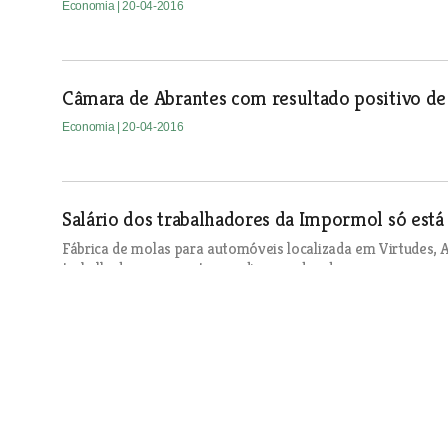
Economia
| 20-04-2016
Câmara de Abrantes com resultado positivo d
Economia
| 20-04-2016
Salário dos trabalhadores da Impormol só está
Fábrica de molas para automóveis localizada em Virtudes,
trabalhadores que estavam dispensados de comparecer ao s
Economia
| 20-04-2016
Festival da Cerveja Artesanal de Azambuja em 
Economia
| 20-04-2016