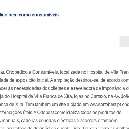
pédico bem como consumíveis
lar, Ortopédico e Consumíveis, localizada no Hospital de Vila Fra
dade de exposição inicial. A ampliação destinou-se, de acordo co
onder às necessidades dos clientes e é reveladora da importância 
a do Hospital de Vila Franca de Xira, lojas no Cartaxo, na Av. Joã
ranca de Xira. Tem também um site alojado em www.ortobest.pt on
informações úteis.A Ortobest comercializa todos os produtos de
as manuais, cadeiras de rodas eléctricas e scooters e também
cas, aparelhos de diagnóstico e mobiliário. Trabalha com as melho