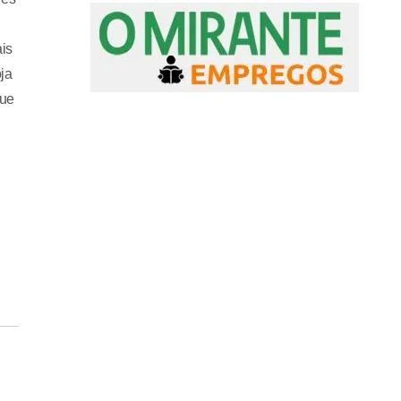
is
ja
que