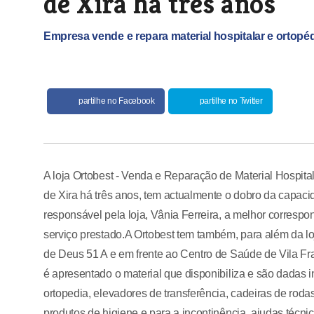
de Xira há três anos
Empresa vende e repara material hospitalar e orto
partilhe no Facebook
partilhe no Twitter
A loja Ortobest - Venda e Reparação de Material Hospita
de Xira há três anos, tem actualmente o dobro da capaci
responsável pela loja, Vânia Ferreira, a melhor corresp
serviço prestado.A Ortobest tem também, para além da loj
de Deus 51 A e em frente ao Centro de Saúde de Vila F
é apresentado o material que disponibiliza e são dadas 
ortopedia, elevadores de transferência, cadeiras de rod
produtos de higiene e para a incontinência, ajudas técni