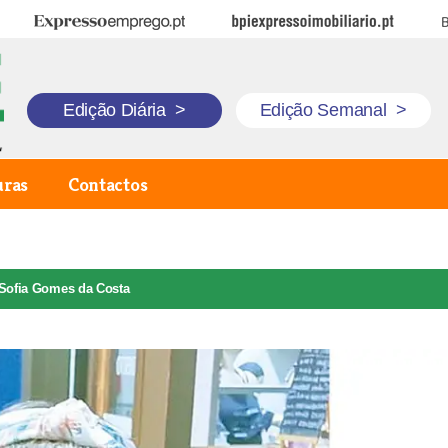
Expresso Emprego
BPI Expresso Imobiliário
B
Edição Diária
>
Edição Semanal
>
uras
Contactos
Sofia Gomes da Costa