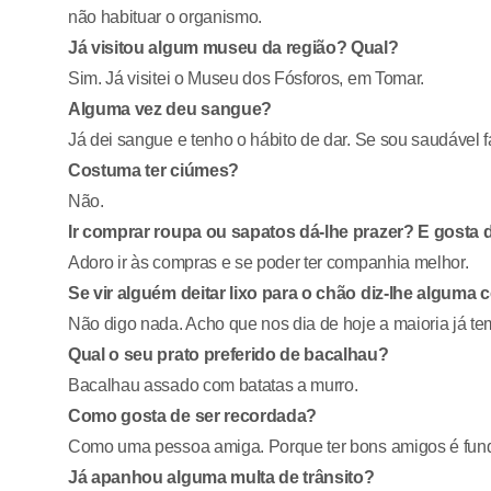
não habituar o organismo.
Já visitou algum museu da região? Qual?
Sim. Já visitei o Museu dos Fósforos, em Tomar.
Alguma vez deu sangue?
Já dei sangue e tenho o hábito de dar. Se sou saudável f
Costuma ter ciúmes?
Não.
Ir comprar roupa ou sapatos dá-lhe prazer? E gost
Adoro ir às compras e se poder ter companhia melhor.
Se vir alguém deitar lixo para o chão diz-lhe algum
Não digo nada. Acho que nos dia de hoje a maioria já tem
Qual o seu prato preferido de bacalhau?
Bacalhau assado com batatas a murro.
Como gosta de ser recordada?
Como uma pessoa amiga. Porque ter bons amigos é fun
Já apanhou alguma multa de trânsito?