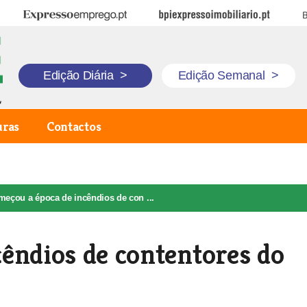
Expresso Emprego
BPI Expresso Imobiliário
B
Edição Diária
>
Edição Semanal
>
uras
Contactos
eçou a época de incêndios de con ...
êndios de contentores do