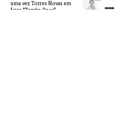
uma vez Torres Novas em
feira “Torrão Doce”
Helena Inácio é uma das doceiras mais
conhecidas do Ribatejo. Já representou
Torres Novas em mais do que um
evento.
Economia
| 23-07-2021
Assembleias sectoriais da Cadova reúnem em
Maio
Na assembleia sectorial de cerealicultura será
apresentada, discutida, deliberada e aprovada a alteração
ao pedido de reconhecimento do sector dos cereais,
sementes de oleaginosas e proteaginosas, incluindo milho.
Economia
| 23-07-2021