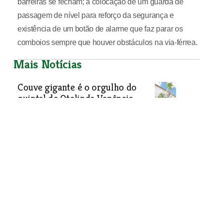
barreiras se fecham; a colocação de um guarda de
passagem de nível para reforço da segurança e
existência de um botão de alarme que faz parar os
comboios sempre que houver obstáculos na via-férrea.
Mais Notícias
Couve gigante é o orgulho do
quintal de Otelinda Venâncio
Fenómeno hortícola mede 3,5 metros
de altura e continua a crescer
Sociedade
| 23-07-2021
Festa brava é tema de exposição nas ruas de
Azambuja
As ruas de Azambuja têm, desde 1 de Maio, 20 telas
relacionadas com a tauromaquia no âmbito da exposição