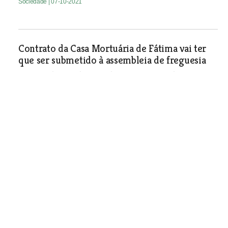
Sociedade
| 07-10-2021
Contrato da Casa Mortuária de Fátima vai ter
que ser submetido à assembleia de freguesia
Contrato de arrendamento da Casa Mortuária de Fátima a
uma empresa, por ajuste directo, deveria ter sido
analisado e aprovado pela assembleia de freguesia
segundo um parecer jurídico pedido pela presidente da
assembleia. Humberto Silva só deu conhecimento do
negócio aos eleitos cerca de dez meses depois de estar
em vigor.
Sociedade
| 07-10-2021
Atraso nas obras em Vale Alto
e Covão Coelho estão a custar
4 mil euros por dia de multa