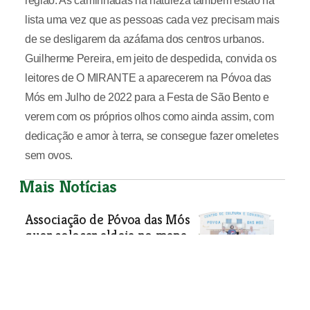
região. As caminhadas na natureza também estão na
lista uma vez que as pessoas cada vez precisam mais
de se desligarem da azáfama dos centros urbanos.
Guilherme Pereira, em jeito de despedida, convida os
leitores de O MIRANTE a aparecerem na Póvoa das
Mós em Julho de 2022 para a Festa de São Bento e
verem com os próprios olhos como ainda assim, com
dedicação e amor à terra, se consegue fazer omeletes
sem ovos.
Mais Notícias
Associação de Póvoa das Mós
quer colocar aldeia no mapa
Direcção do Centro de Cultura e
Convívio da Póvoa das Mós tomou
posse este ano e tem como objectivo
criar dinâmicas que demonstrem que