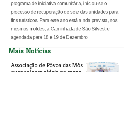
programa de iniciativa comunitária, iniciou-se o
processo de recuperação de sete das unidades para
fins turísticos. Para este ano está ainda prevista, nos
mesmos moldes, a Caminhada de São Silvestre
agendada para 18 e 19 de Dezembro.
Mais Notícias
Associação de Póvoa das Mós
quer colocar aldeia no mapa
Direcção do Centro de Cultura e
Convívio da Póvoa das Mós tomou
posse este ano e tem como objectivo
criar dinâmicas que demonstrem que
viver nas aldeias mais isoladas é uma
vantagem e não uma contrariedade.
No entanto, os jovens confessam
estar preocupados com o
envelhecimento da população e com a