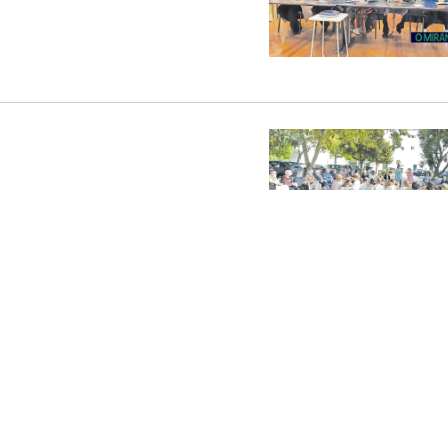
ntral a carvão do Pego
garantias do futuro da empresa e dos trabalhadores.