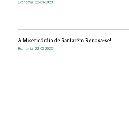
Economia
| 22-03-2023
A Misericórdia de Santarém Renova-se!
Economia
| 22-03-2023
Trabalhadores pedem adiamento do fecho da ce
Defendem a necessidade de suspensão da medida até haver 
Economia
| 22-03-2023