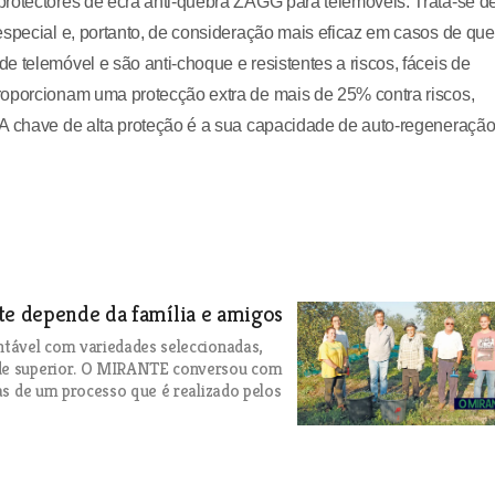
protectores de ecrã anti-quebra ZAGG para telemóveis. Trata-se d
especial e, portanto, de consideração mais eficaz em casos de que
 telemóvel e são anti-choque e resistentes a riscos, fáceis de
roporcionam uma protecção extra de mais de 25% contra riscos,
 A chave de alta proteção é a sua capacidade de auto-regeneração
te depende da família e amigos
ntável com variedades seleccionadas,
dade superior. O MIRANTE conversou com
pas de um processo que é realizado pelos