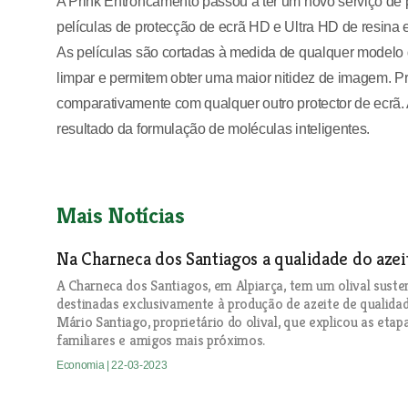
A Prink Entroncamento passou a ter um novo serviço de 
películas de protecção de ecrã HD e Ultra HD de resina 
As películas são cortadas à medida de qualquer modelo de
limpar e permitem obter uma maior nitidez de imagem. P
comparativamente com qualquer outro protector de ecrã.
resultado da formulação de moléculas inteligentes.
Mais Notícias
Na Charneca dos Santiagos a qualidade do azei
A Charneca dos Santiagos, em Alpiarça, tem um olival suste
destinadas exclusivamente à produção de azeite de quali
Mário Santiago, proprietário do olival, que explicou as eta
familiares e amigos mais próximos.
Economia
| 22-03-2023