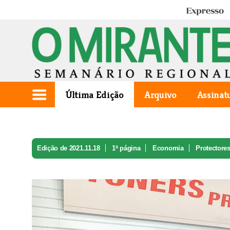
Expresso
Última Edição
Arquivo
Assinat
Edição de 2021.11.18
1ª página
Economia
Protectores