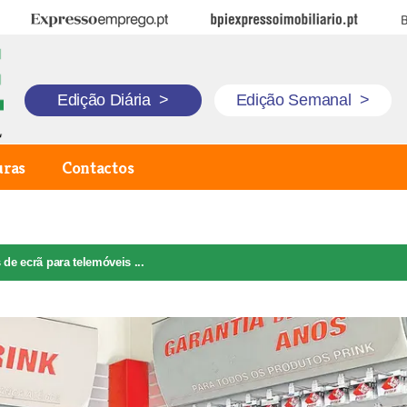
Expresso Emprego
BPI Expresso Imobiliário
B
Edição Diária
>
Edição Semanal
>
uras
Contactos
 de ecrã para telemóveis ...