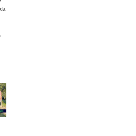
e
da.
,