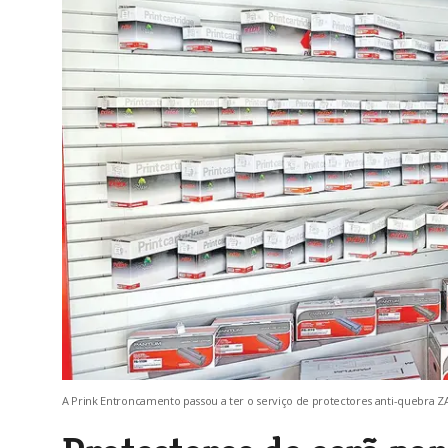
A Prink Entroncamento passou a ter o serviço de protectores anti-quebra 