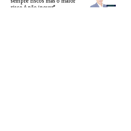
sempre riscos mas o maior
risco é não inovar”
A confiança, o respeito, a lealdade e a
autenticidade são valores
fundamentais para a cultura da
RibatelConnect.
Especial Aniversário
| 22-03-2023
“As regras da função pública
não permitem compensar
adequadamente muitos
trabalhadores exemplares"
Adoro o que faço e acho que isso se
nota. E esse sentimento passa para a
equipa e para os colaboradores e
todos juntos fazemos milagres.
Especial Aniversário
| 22-03-2023