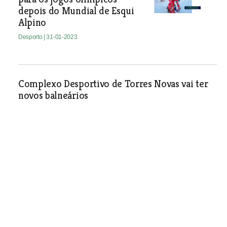
depois do Mundial de Esqui
Alpino
Desporto
| 31-01-2023
Complexo Desportivo de Torres Novas vai ter
novos balneários
Projecto para a construção de balneários e bar de apoio
junto aos campos de treinos de futebol foi aprovado em
reunião camarária.
Desporto
| 31-01-2023
Torres Novas acolhe gala da Federação de
Triatlo de Portugal
Desporto
| 31-01-2023