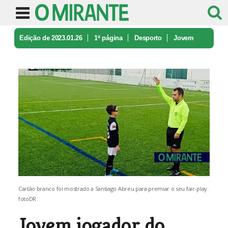
Edição de 2023.01.26
1ª página
Desporto
Jovem
jogador do Aveiras de Cima dá ...
Cartão branco foi mostrado a Santiago Abreu para premiar o seu fair-play.
fotoDR
Jovem jogador do