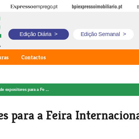
Expresso Emprego
BPI Expresso Imobiliário
B
Edição Diária
>
Edição Semanal
>
uras
Contactos
de expositores para a Fe ...
es para a Feira Internacion