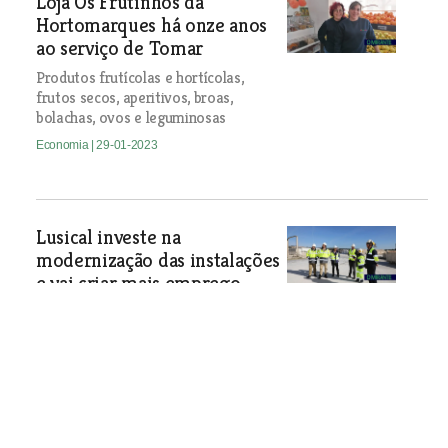
Loja Os Frutinhos da
Hortomarques há onze anos
ao serviço de Tomar
Produtos frutícolas e hortícolas,
frutos secos, aperitivos, broas,
bolachas, ovos e leguminosas
Economia
| 29-01-2023
Lusical investe na
modernização das instalações
e vai criar mais emprego
Empresa de produção de cal localizada
em Valverde, Santarém, prevê investir
este ano cerca de 1,2 milhões de euros
na ampliação e alteração das
instalações.
Economia
| 29-01-2023