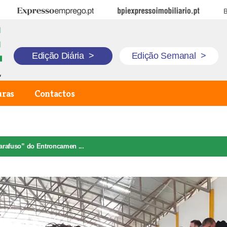
Expresso Emprego
BPI Expresso Imobiliário
B
Edição Diária
>
Edição Semanal
>
uras
Contactos
Parafuso” do Entroncamen ...