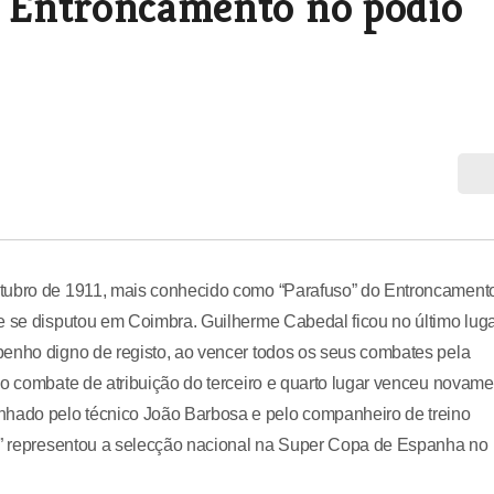
o Entroncamento no pódio
utubro de 1911, mais conhecido como “Parafuso” do Entroncament
e se disputou em Coimbra. Guilherme Cabedal ficou no último lug
penho digno de registo, ao vencer todos os seus combates pela
No combate de atribuição do terceiro e quarto lugar venceu novame
hado pelo técnico João Barbosa e pelo companheiro de treino
so” representou a selecção nacional na Super Copa de Espanha no