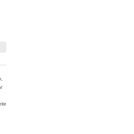
o,
ar
nte