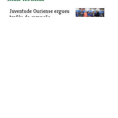
Juventude Ouriense ergueu
troféu de campeão
interdistrital de futsal
feminino
Desporto
| 25-04-2023
União de Santarém morreu na praia no
Campeonato de Portugal
Equipa ribatejana ficou a um ponto da fase de subida do
Campeonato de Portugal em futebol.
Desporto
| 25-04-2023
Atletas do Sporting Clube de Abrantes nos
melhores do ano