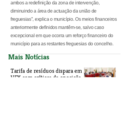
ambos a redefinição da zona de intervenção,
diminuindo a área de actuação da união de
freguesias”, explica o município. Os meios financeiros
anteriormente definidos mantêm-se, salvo caso
excepcional em que ocorra um reforço financeiro do
município para as restantes freguesias do concelho.
Mais Notícias
Tarifa de resíduos dispara em
VFX com críticas da oposição
Proposta passou apenas com os votos
do PS na Câmara de Vila Franca de
Xira e graças à abstenção da coligação
Nova Geração, que avisou que não
apoiará novos aumentos no futuro.
Chega diz que os aumentos são um
escândalo.
Sociedade
| 24-01-2024