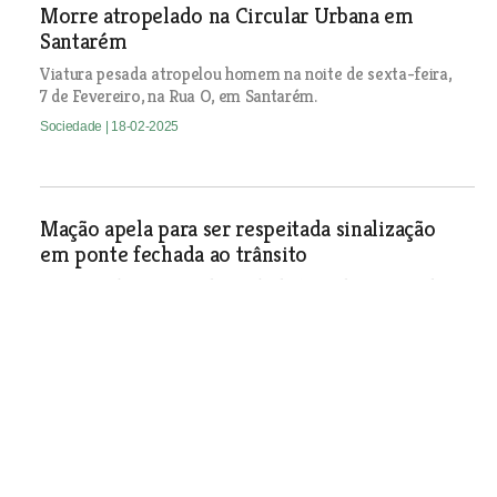
Morre atropelado na Circular Urbana em
Santarém
Viatura pesada atropelou homem na noite de sexta-feira,
7 de Fevereiro, na Rua O, em Santarém.
Sociedade
| 18-02-2025
Mação apela para ser respeitada sinalização
em ponte fechada ao trânsito
Ponte que liga o Lagar do Machado à Tejada/Estação de
Alvega-Ortiga está encerrada à circulação devido ao
abatimento de terras e de parte das paredes laterais da
travessia.
Sociedade
| 18-02-2025
GNR apanha três suspeitos por disparos em