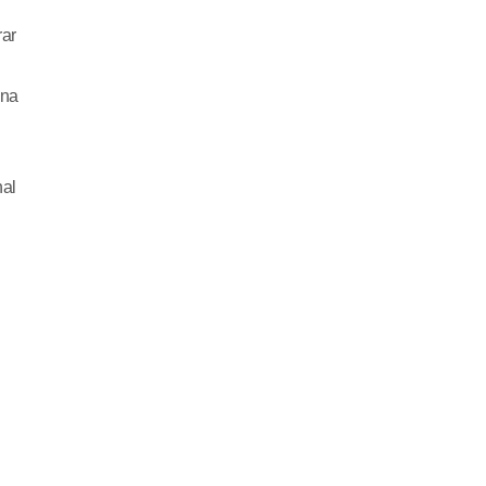
rar
 na
nal