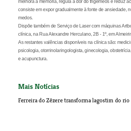
melhora a memória, regula a dor do trigémeos e reduz a
consiste em expor gradualmente à fonte de ansiedade, nu
medos.
Dispõe também de Serviço de Laser com máquinas Artbod
clínica, na Rua Alexandre Herculano, 2B - 1º, em Almeiri
As restantes valências disponíveis na clínica são: medicina
psicologia, otorrinolaringologista, ginecologia, obstetríci
e acupunctura.
Mais Notícias
Ferreira do Zêzere transforma lagostim do rio
Economia
| 01-07-2025