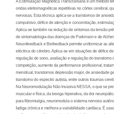
A Estimulação Magnética Transcraniana é um método tera
ondas eletromagnéticas repetitivas no córtex cerebral, qu
nervosas. Esta técnica aplica-se a transtornos de ansied
compulsivo, défice de atenção e concentração, estimulaç
Aplica-se também na redução de sintomas da tensão pré-m
de sintomatologia das doenças de Parkinson e de Alzhei
Neurofeedback e Biofeedback permite uniformizar as alte
eléctrica do cérebro. Aplica-se em situações de défice d
regulação do sono, avaliação e regulação do transtorno d
competição, aumento da performance profissional, trata
menstrual, transtornos depressão major, de ansiedade ge
transtorno do espectro autista, entre outros traumas cereb
Na Neuromodulação Não Invasiva NESSA, o que se prete
muscular e física, da bexiga hiperativa, da dor neuropát
para fibromialgia, neuromodula o sistema nervoso autón
fadiga crónica e melhora a variabilidade cardíaca. É us