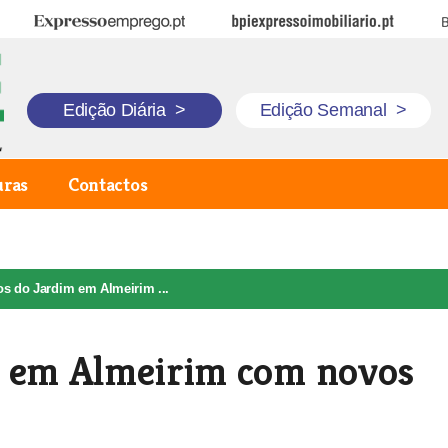
Expresso Emprego
BPI Expresso Imobiliário
B
Edição Diária
>
Edição Semanal
>
uras
Contactos
os do Jardim em Almeirim ...
m em Almeirim com novos