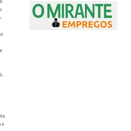
de
s
-
ão
de
é-
 da
a e