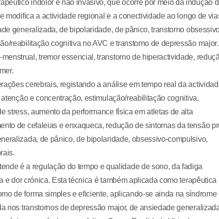
pêutico indolor e não invasivo, que ocorre por meio da indução 
e modifica a actividade regional e a conectividade ao longo de via
ade generalizada, de bipolaridade, de pânico, transtorno obsessivo
ão/reabilitação cognitiva no AVC e transtorno de depressão major.
enstrual, tremor essencial, transtorno de hiperactividade, reduç
mer.
rações cerebrais, registando a análise em tempo real da activida
e atenção e concentração, estimulação/reabilitação cognitiva,
e stress, aumento da performance física em atletas de alta
mento de cefaleias e enxaqueca, redução de sintomas da tensão pr
neralizada, de pânico, de bipolaridade, obsessivo-compulsivo,
rais.
nde é a regulação do tempo e qualidade de sono, da fadiga
ica e dor crónica. Esta técnica é também aplicada como terapêutica
omo de forma simples e eficiente, aplicando-se ainda na síndrome
ada nos transtornos de depressão major, de ansiedade generalizad