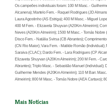
Os campeões individuais foram: 100 M Masc. - Guilherm
Alcanena); Martelo Fem. - Raquel Rodrigues (JD Almans
Laura Agostinho (AS Estriga); 400 M Masc. - Miguel Lop
400 M Fem. - Elizaveta Shuyvan (A20Km Almeirim); Comp
Neves (A20Km Almeirim); 1500 M Masc. - Tomás Nobre (
Disco Fem. - Natália Svirsa (CB Abrantes); Comprimento 
(CN Rio Maior); Vara Fem. - Matilde Romão (Individual); M
Saraiva (CLAC); Dardo Fem. - Lara Rodrigues (CP Alcane
Elizaveta Shuyvan (A20Km Almeirim); 200 M Fem. - Caro
Abrantes); Triplo Masc. - Sebastião Manuel (Individual);
Guilherme Mendes (A20Km Almeirim); 110 M Barr. Masc. 
Almeirim); 800 M Masc. - Tomás Nobre (AEA Cartaxo); 8
Mais Notícias