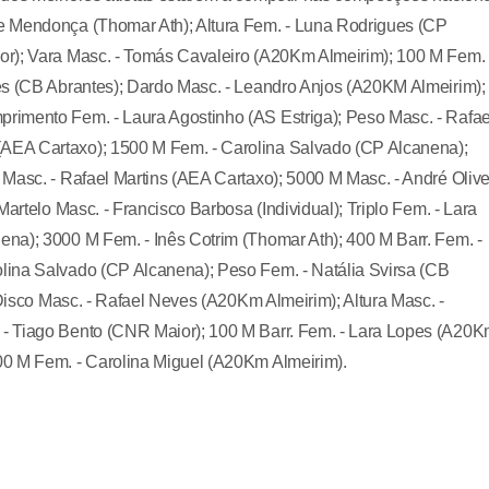
e Mendonça (Thomar Ath); Altura Fem. - Luna Rodrigues (CP
or); Vara Masc. - Tomás Cavaleiro (A20Km Almeirim); 100 M Fem. 
es (CB Abrantes); Dardo Masc. - Leandro Anjos (A20KM Almeirim);
rimento Fem. - Laura Agostinho (AS Estriga); Peso Masc. - Rafae
AEA Cartaxo); 1500 M Fem. - Carolina Salvado (CP Alcanena);
Masc. - Rafael Martins (AEA Cartaxo); 5000 M Masc. - André Olive
artelo Masc. - Francisco Barbosa (Individual); Triplo Fem. - Lara
na); 3000 M Fem. - Inês Cotrim (Thomar Ath); 400 M Barr. Fem. -
lina Salvado (CP Alcanena); Peso Fem. - Natália Svirsa (CB
 Disco Masc. - Rafael Neves (A20Km Almeirim); Altura Masc. -
- Tiago Bento (CNR Maior); 100 M Barr. Fem. - Lara Lopes (A20
00 M Fem. - Carolina Miguel (A20Km Almeirim).