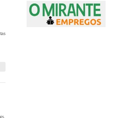
tas
is.