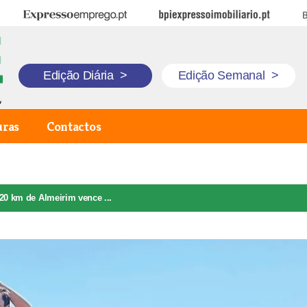
Expresso Emprego
BPI Expresso Imobiliário
B
Edição Diária
>
Edição Semanal
>
uras
Contactos
20 km de Almeirim vence ...