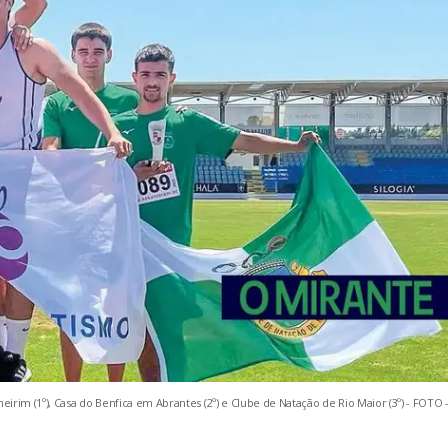
rim (1º), Casa do Benfica em Abrantes (2º) e Clube de Natação de Rio Maior (3º) - FOTO 