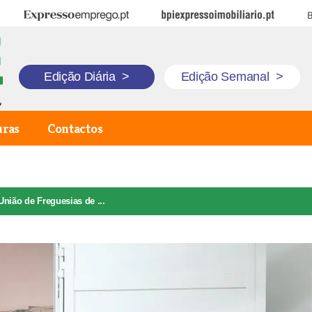
Expresso Emprego
BPI Expresso Imobiliário
B
Edição Diária
>
Edição Semanal
>
uras
Contactos
União de Freguesias de ...