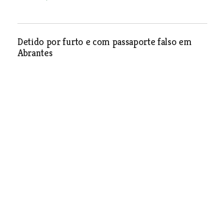
Detido por furto e com passaporte falso em
Abrantes
Sociedade
| 02-12-2025
Quinta Municipal da Piedade -
Póvoa de Santa Iria
O piso junto aos campos de ténis e
ringue na Quinta Municipal da Piedade,
na Póvoa de Santa Iria, estão a
necessitar de ser reparados. O espaço
é frequentado diariamente por
centenas de jovens e crianças para a
prática desportiva, brincadeiras ao ar
livre e lazer. Por isso não custava nada
garantir que não acontece nenhum