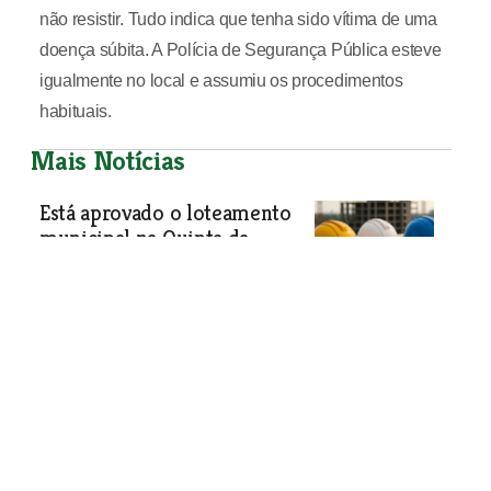
não resistir. Tudo indica que tenha sido vítima de uma
doença súbita. A Polícia de Segurança Pública esteve
igualmente no local e assumiu os procedimentos
habituais.
Mais Notícias
Está aprovado o loteamento
municipal na Quinta da
Flamenga em Vialonga
Objectivo do loteamento municipal na
Quinta da Flamenga é construir um
bairro municipal de casas de renda
apoiada em Vialonga, no antigo
espaço da Quinta da Flamenga. Houve
uma participação que se mostrou
contra a demolição do antigo palácio,
mas não mereceu aceitação pelos
serviços.