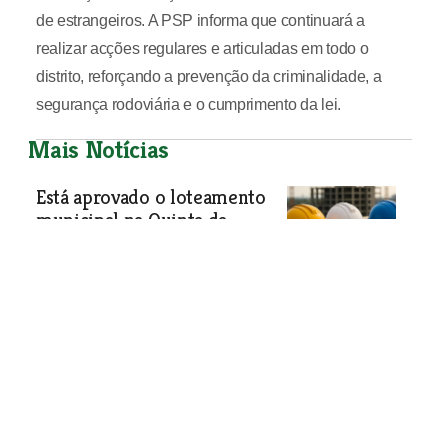
de estrangeiros. A PSP informa que continuará a
realizar acções regulares e articuladas em todo o
distrito, reforçando a prevenção da criminalidade, a
segurança rodoviária e o cumprimento da lei.
Mais Notícias
Está aprovado o loteamento
municipal na Quinta da
Flamenga em Vialonga
Objectivo do loteamento municipal na
Quinta da Flamenga é construir um
bairro municipal de casas de renda
apoiada em Vialonga, no antigo
espaço da Quinta da Flamenga. Houve
uma participação que se mostrou
contra a demolição do antigo palácio,
mas não mereceu aceitação pelos
serviços.