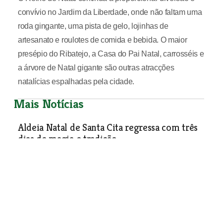
convívio no Jardim da Liberdade, onde não faltam uma
roda gingante, uma pista de gelo, lojinhas de
artesanato e roulotes de comida e bebida. O maior
presépio do Ribatejo, a Casa do Pai Natal, carrosséis e
a árvore de Natal gigante são outras atracções
natalícias espalhadas pela cidade.
Mais Notícias
Aldeia Natal de Santa Cita regressa com três
dias de magia e tradição
Cultura e Lazer
| 27-01-2026
Parada de Natal animou
centro de Santarém