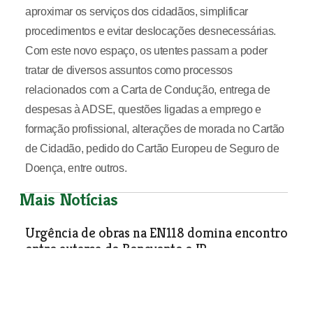
aproximar os serviços dos cidadãos, simplificar
procedimentos e evitar deslocações desnecessárias.
Com este novo espaço, os utentes passam a poder
tratar de diversos assuntos como processos
relacionados com a Carta de Condução, entrega de
despesas à ADSE, questões ligadas a emprego e
formação profissional, alterações de morada no Cartão
de Cidadão, pedido do Cartão Europeu de Seguro de
Doença, entre outros.
Mais Notícias
Urgência de obras na EN118 domina encontro
entre autarca de Benavente e IP
Câmara de Benavente e Infraestruturas de Portugal
voltam a discutir a necessidade de obras de fundo e a
conclusão dos trabalhos pendentes no principal eixo
rodoviário do concelho.