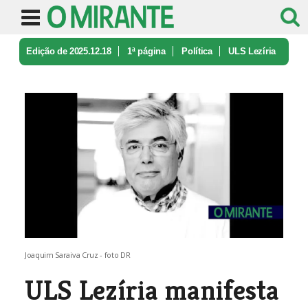
Edição de 2025.12.18
1ª página
Política
ULS Lezíria
manifesta pesar pela mo ...
Joaquim Saraiva Cruz - foto DR
ULS Lezíria manifesta