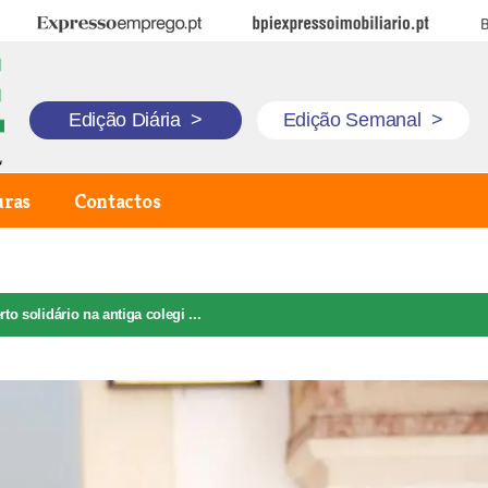
Expresso Emprego
BPI Expresso Imobiliário
B
Edição Diária
>
Edição Semanal
>
uras
Contactos
to solidário na antiga colegi ...