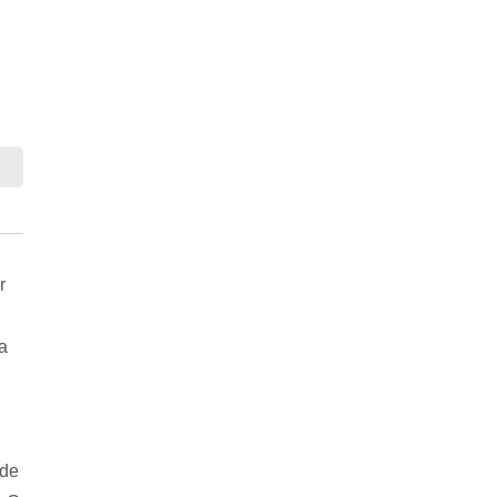
r
a
 de