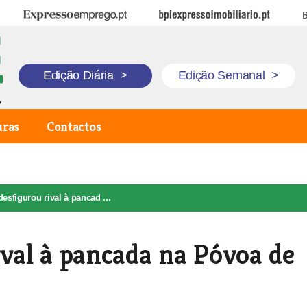
Expresso Emprego
BPI Expresso Imobiliário
B
Edição Diária
>
Edição Semanal
>
uras
Contactos
esfigurou rival à pancad ...
ival à pancada na Póvoa de