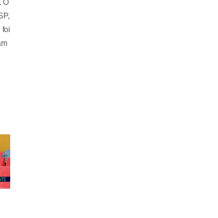
. O
SP,
 foi
tam