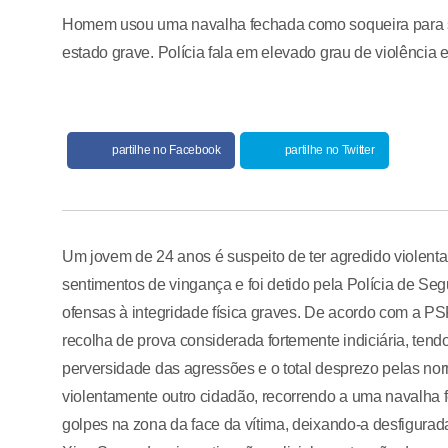
Homem usou uma navalha fechada como soqueira para se 
estado grave. Polícia fala em elevado grau de violência
partilhe no Facebook
partilhe no Twitter
Um jovem de 24 anos é suspeito de ter agredido violen
sentimentos de vingança e foi detido pela Polícia de Seg
ofensas à integridade física graves. De acordo com a PSP
recolha de prova considerada fortemente indiciária, tend
perversidade das agressões e o total desprezo pelas n
violentamente outro cidadão, recorrendo a uma navalha f
golpes na zona da face da vítima, deixando-a desfigurad