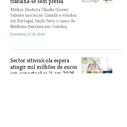
trabalha-se sem pressa
Médica Dentista Cláudia Gomes
Valente nasceu no Canadá e estudou
em Portugal, tendo feito o curso de
Medicina Dentária em Coimbra.
Economia
| 12-01-2026
Sector vitivinícola espera
atingir mil milhões de euros
em exportações já em 2026
Instituto da Vinha e do Vinho e
Viniportugal destacam a notoriedade
crescente dos vinhos portugueses nos
mercados a nível mundial e estão
optimistas em relação aos próximos
anos.
Economia
| 12-01-2026