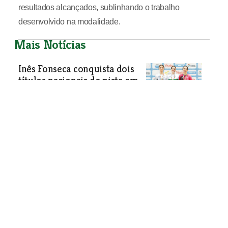
resultados alcançados, sublinhando o trabalho
desenvolvido na modalidade.
Mais Notícias
Inês Fonseca conquista dois
títulos nacionais de pista em
Anadia
Natural de Glória do Ribatejo e atleta
da equipa Triumtérmica – Águias do
Ribatejo, Inês Fonseca conquistou dois
títulos nos Campeonatos Nacionais de
Pista, ao vencer as provas de
Eliminação e de Perseguição
Individual.
Desporto
| 10-02-2026