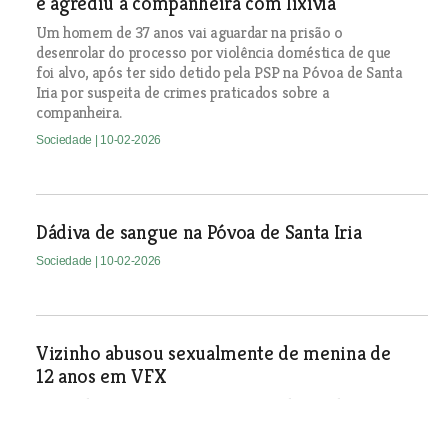
e agrediu a companheira com lixívia
Um homem de 37 anos vai aguardar na prisão o
desenrolar do processo por violência doméstica de que
foi alvo, após ter sido detido pela PSP na Póvoa de Santa
Iria por suspeita de crimes praticados sobre a
companheira.
Sociedade
| 10-02-2026
Dádiva de sangue na Póvoa de Santa Iria
Sociedade
| 10-02-2026
Vizinho abusou sexualmente de menina de
12 anos em VFX
Jovem de 20 anos vivia no mesmo prédio e seduziu a
criança para praticar actos sexuais de relevo. PJ fala em
abusador sexual que estava à solta e agora foi detido.