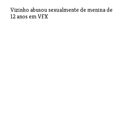
Vizinho abusou sexualmente de menina de
12 anos em VFX
Jovem de 20 anos vivia no mesmo prédio e seduziu a
criança para praticar actos sexuais de relevo. PJ fala em
abusador sexual que estava à solta e agora foi detido.
Aquando da detenção e das perícias, os investigadores
descobriram outras vítimas, online, que são também do
concelho.
Sociedade
| 10-02-2026
Apanhados a roubar telemóvel e automóvel
na Póvoa e Castanheira do Ribatejo
Detidos pela PSP de Vila Franca de Xira vão aguardar
julgamento em liberdade.
Sociedade
| 10-02-2026